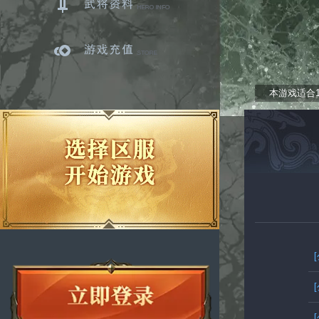
将资料
戏充值
本游戏适合