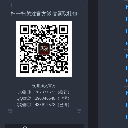
扫一扫关注官方微信领取礼包
欢迎加入官方
QQ群③：782337573（推荐）
QQ群②：290340645（已满）
QQ群①：435912573（已满）