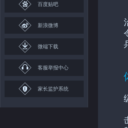
百度贴吧
新浪微博
微端下载
客服举报中心
家长监护系统