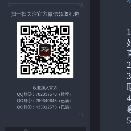
扫一扫关注官方微信领取礼包
欢迎加入官方
QQ群③：782337573（推荐）
QQ群②：290340645（已满）
QQ群①：435912573（已满）