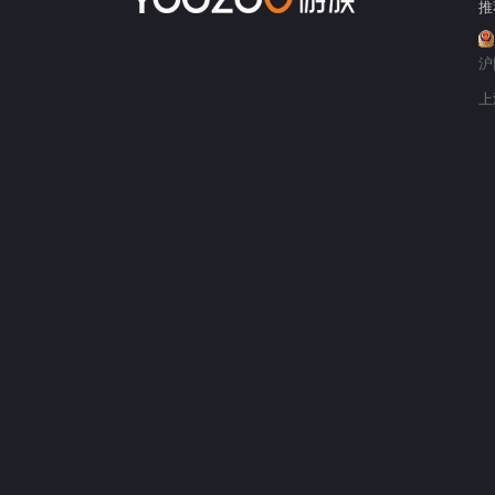
推
沪
上