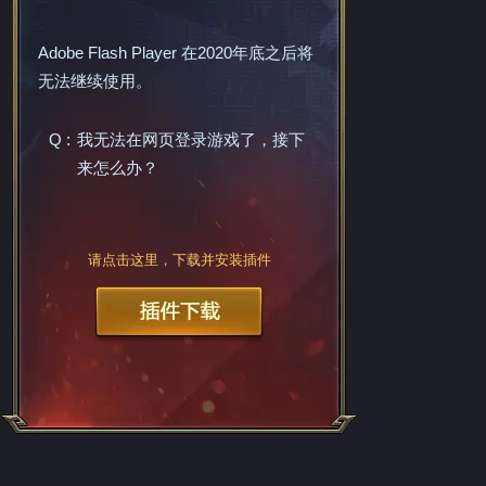
Adobe Flash Player
在2020年底之后将
无法继续使用。
Q :
我无法在网页登录游戏了，接下
来怎么办？
请点击这里，下载并安装插件