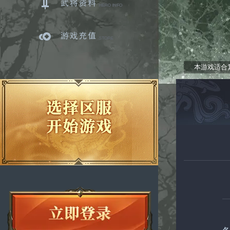
将资料
戏充值
本游戏适合