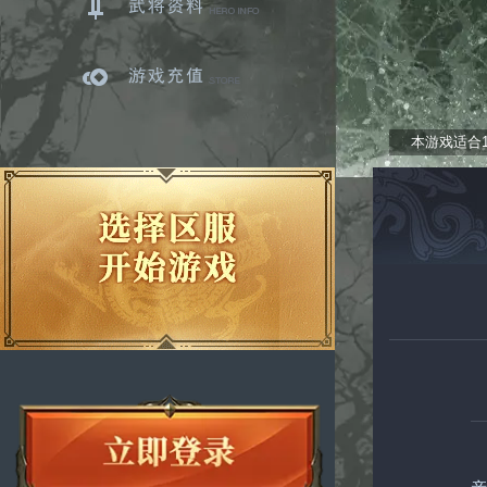
将资料
戏充值
本游戏适合