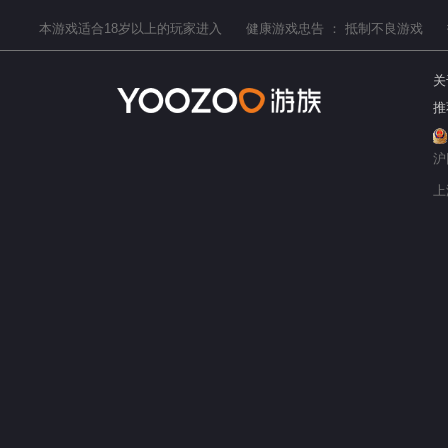
本游戏适合
18
岁以上的玩家进入
健康游戏忠告 ：
抵制不良游戏
关
推
沪
上