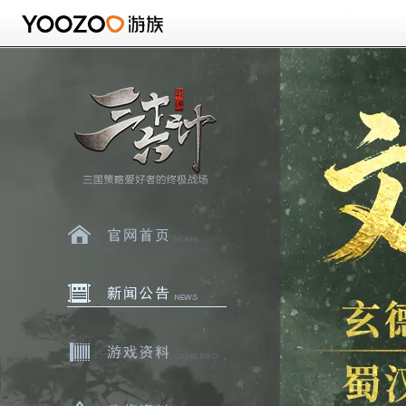
网首页
闻中心
戏资料