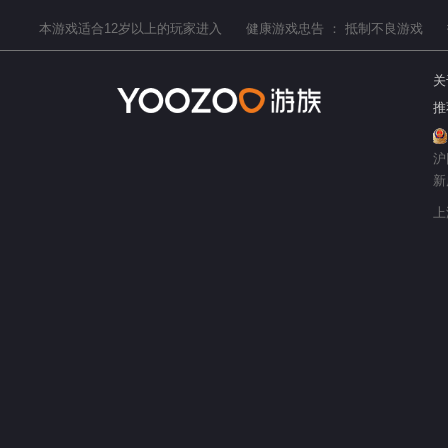
本游戏适合
12
岁以上的玩家进入
健康游戏忠告 ：
抵制不良游戏
关
推
沪
新
上