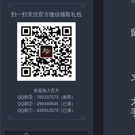
扫一扫关注官方微信领取礼包
欢迎加入官方
QQ群③：782337573（推荐）
QQ群②：290340645（已满）
QQ群①：435912573（已满）