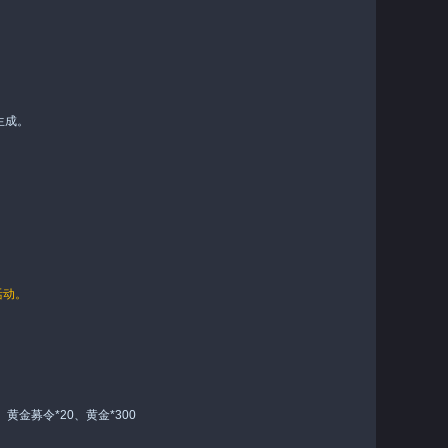
。
生成。
活动。
金募令*20、黄金*300