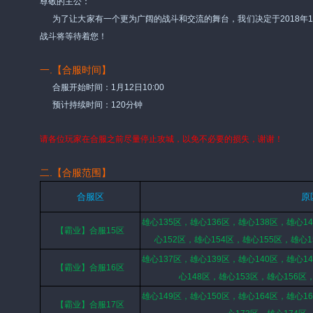
尊敬的主公：
为了让大家有一个更为广阔的战斗和交流的舞台，我们决定于2018年1月
战斗将等待着您！
一.【合服时间】
合服开始时间：1月12日10:00
预计持续时间：120分钟
请各位玩家在合服之前尽量停止攻城，以免不必要的损失，谢谢！
二.【合服范围】
合服区
原
雄心135区，雄心136区，雄心138区，雄心1
【霸业】合服15区
心152区，雄心154区，雄心155区，雄心1
雄心137区，雄心139区，雄心140区，雄心1
【霸业】合服16区
心148区，雄心153区，雄心156区
雄心149区，雄心150区，雄心164区，雄心1
【霸业】合服17区