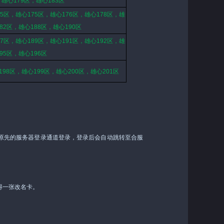
，雄心179区，雄心183区
65区，雄心175区，雄心176区，雄心178区，雄
82区，雄心188区，雄心190区
87区，雄心189区，雄心191区，雄心192区，雄
95区，雄心196区
198区，雄心199区，雄心200区，雄心201区
原先的服务器登录通道登录，登录后会自动跳转至合服
得一张改名卡。