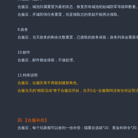
合服后，城池归属重置为最初状态，恢复所有城池初始城防军等级和数量
合服后，开城民情任务重置，但是领取过的奖励不能再次领取。
9.
政务
合服后，当天政务的剩余次数重置，已接取的政务保留；政务列表会重新
10.
邮件
合服后，邮件都会保留，不做处理。
11.
特殊说明
合服后，合服区将不再能创建新角色。
合服当天的“精彩活动”将于合服后开始，当天5点~合服期间没有任何运营
四.【合服补偿】
合服后，每个玩家都可以收到一份补偿：辎重自选箱*10、黄金科研令*20、黄