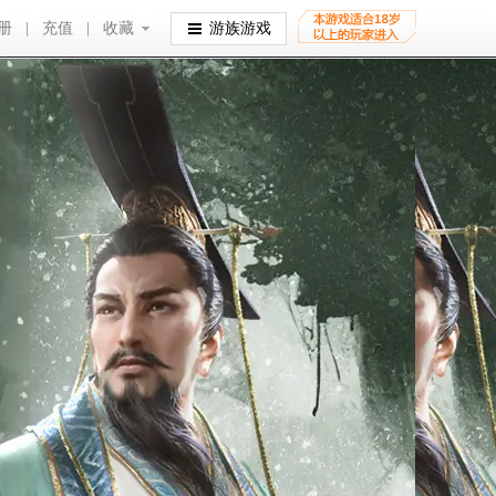
册
|
充值
|
收藏
收藏
游族游戏