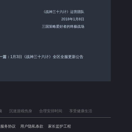
《战神三十六计》运营团队
2018
年1月8日
三国策略爱好者的终极战场
一篇：
1月3日《战神三十六计》全区全服更新公告
脑
沉迷游戏伤身
合理安排时间
享受健康生活
户服务协议
用户隐私条款
家长监护工程