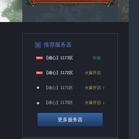
推荐服务器
【雄心】1173区
新服
【雄心】1172区
火爆开启
【雄心】1171区
火爆开启
【雄心】1170区
火爆开启
更多服务器