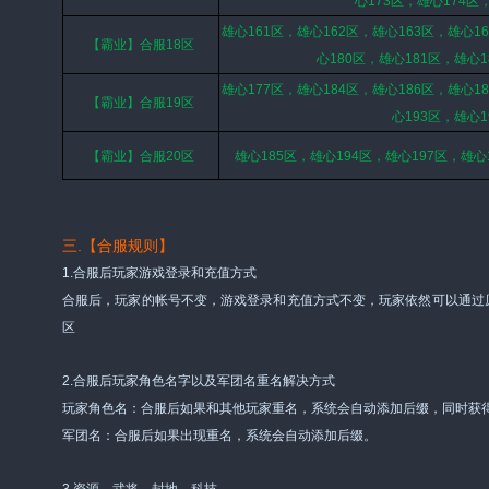
心173区，雄心174区
雄心161区，雄心162区，雄心163区，雄心1
【霸业】合服18区
心180区，雄心181区，雄心1
雄心177区，雄心184区，雄心186区，雄心1
【霸业】合服19区
心193区，雄心1
【霸业】合服20区
雄心185区，雄心194区，雄心197区，雄心
三.【合服规则】
1.
合服后玩家游戏登录和充值方式
合服后，玩家的帐号不变，游戏登录和充值方式不变，玩家依然可以通过
区
2.
合服后玩家角色名字以及军团名重名解决方式
玩家角色名：合服后如果和其他玩家重名，系统会自动添加后缀，同时获
军团名：合服后如果出现重名，系统会自动添加后缀。