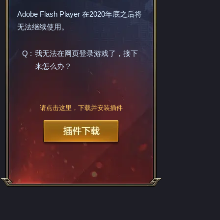
Adobe Flash Player
在2020年底之后将
无法继续使用。
Q :
我无法在网页登录游戏了，接下
来怎么办？
请点击这里，下载并安装插件