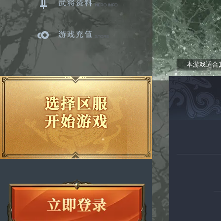
将资料
戏充值
本游戏适合