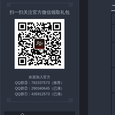
扫一扫关注官方微信领取礼包
欢迎加入官方
QQ群③：782337573（推荐）
QQ群②：290340645（已满）
QQ群①：435912573（已满）