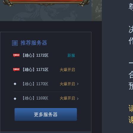
推荐服务器
【雄心】1172区
新服
【雄心】1171区
火爆开启
【雄心】1170区
火爆开启
【雄心】1169区
火爆开启
更多服务器