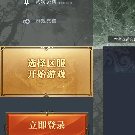
将资料
戏充值
本游戏适合