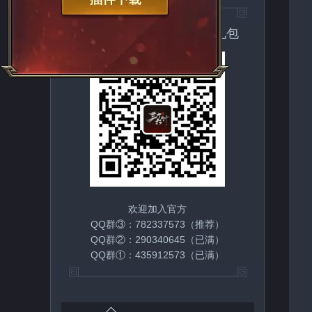
扫一扫关注官方微信领取礼包
欢迎加入官方
QQ群③：782337573（推荐）
QQ群②：290340645（已满）
QQ群①：435912573（已满）