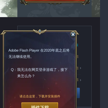
推荐服务器
【雄心】1172区
新服
Adobe Flash Player
在2020年底之后将
无法继续使用。
【雄心】1171区
火爆开启
【雄心】1170区
火爆开启
Q :
我无法在网页登录游戏了，接下
来怎么办？
【雄心】1169区
火爆开启
更多服务器
请点击这里，下载并安装插件