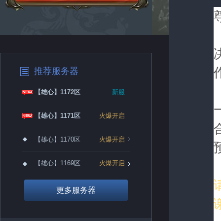
推荐服务器
【雄心】1172区
新服
【雄心】1171区
火爆开启
【雄心】1170区
火爆开启
【雄心】1169区
火爆开启
更多服务器