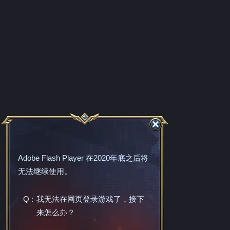
Adobe Flash Player
在2020年底之后将
无法继续使用。
Q :
我无法在网页登录游戏了，接下
来怎么办？