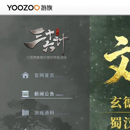
网首页
闻中心
戏资料