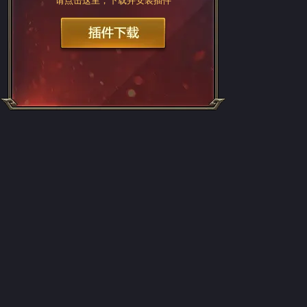
请点击这里，下载并安装插件