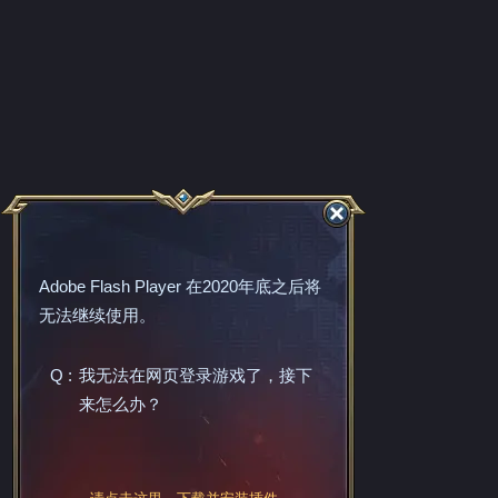
Adobe Flash Player
在2020年底之后将
无法继续使用。
Q :
我无法在网页登录游戏了，接下
来怎么办？