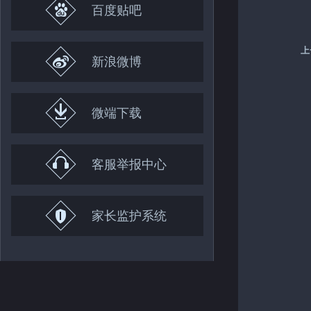
百度贴吧
上
新浪微博
微端下载
客服举报中心
家长监护系统