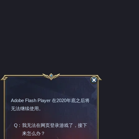
Adobe Flash Player
在2020年底之后将
无法继续使用。
Q :
我无法在网页登录游戏了，接下
来怎么办？