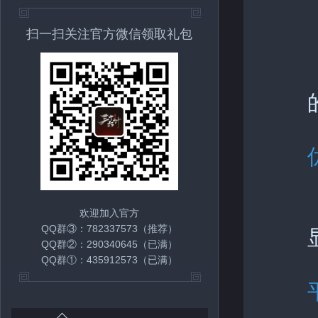
扫一扫关注官方微信领取礼包
欢迎加入官方
QQ群③：782337573（推荐）
QQ群②：290340645（已满）
QQ群①：435912573（已满）