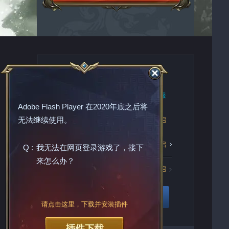
推荐服务器
【雄心】1172区
新服
Adobe Flash Player
在2020年底之后将
无法继续使用。
【雄心】1171区
火爆开启
【雄心】1170区
火爆开启
Q :
我无法在网页登录游戏了，接下
来怎么办？
【雄心】1169区
火爆开启
更多服务器
请点击这里，下载并安装插件