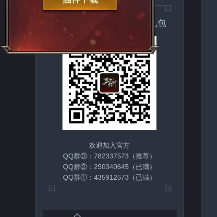
扫一扫关注官方微信领取礼包
欢迎加入官方
QQ群③：782337573（推荐）
QQ群②：290340645（已满）
QQ群①：435912573（已满）