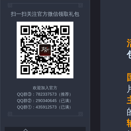
扫一扫关注官方微信领取礼包
欢迎加入官方
QQ群③：782337573（推荐）
QQ群②：290340645（已满）
QQ群①：435912573（已满）