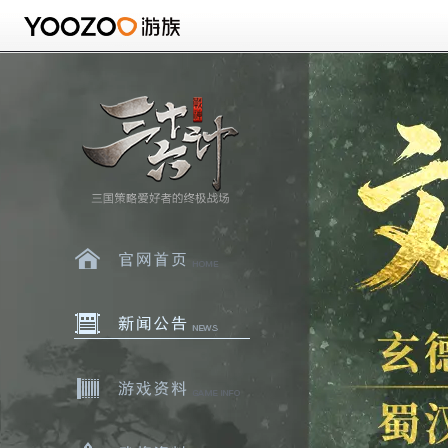
网首页
闻中心
戏资料