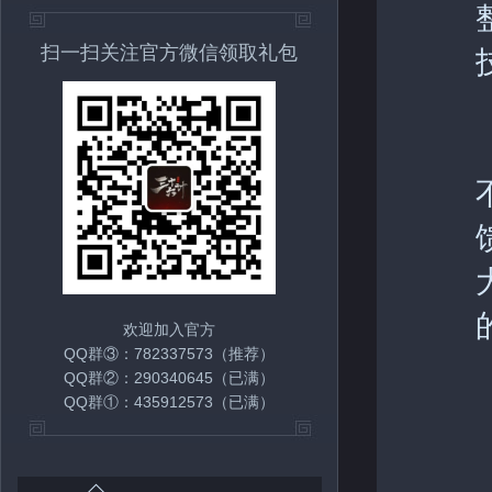
扫一扫关注官方微信领取礼包
欢迎加入官方
QQ群③：782337573（推荐）
QQ群②：290340645（已满）
QQ群①：435912573（已满）