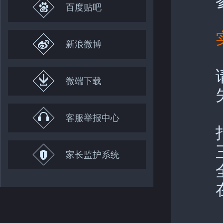
百度贴吧
新浪微博
微端下载
客服举报中心
家长监护系统