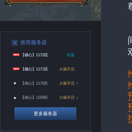
推荐服务器
【雄心】1172区
新服
【雄心】1171区
火爆开启
【雄心】1170区
火爆开启
【雄心】1169区
火爆开启
更多服务器