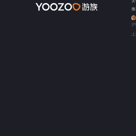
关
推
沪
上