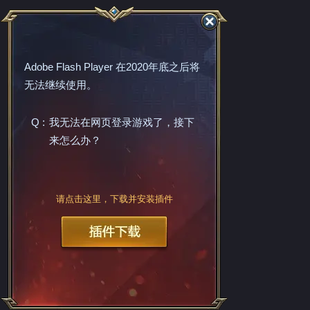
Adobe Flash Player
在2020年底之后将
无法继续使用。
Q :
我无法在网页登录游戏了，接下
来怎么办？
请点击这里，下载并安装插件