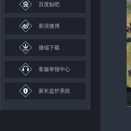
百度贴吧
新浪微博
微端下载
客服举报中心
家长监护系统