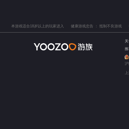
本游戏适合
18
岁以上的玩家进入
健康游戏忠告 ：
抵制不良游戏
关
推
沪
上