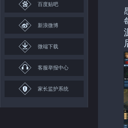
百度贴吧
新浪微博
微端下载
客服举报中心
家长监护系统