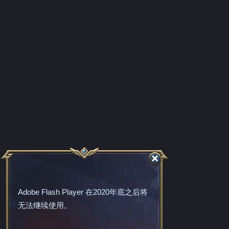
Adobe Flash Player
在2020年底之后将
无法继续使用。