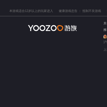
本游戏适合
12
岁以上的玩家进入
健康游戏忠告 ：
抵制不良游戏
关
推
沪
上