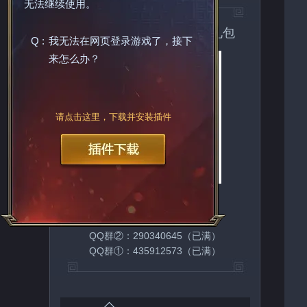
无法继续使用。
扫一扫关注官方微信领取礼包
Q :
我无法在网页登录游戏了，接下
来怎么办？
请点击这里，下载并安装插件
欢迎加入官方
QQ群③：782337573（推荐）
QQ群②：290340645（已满）
QQ群①：435912573（已满）