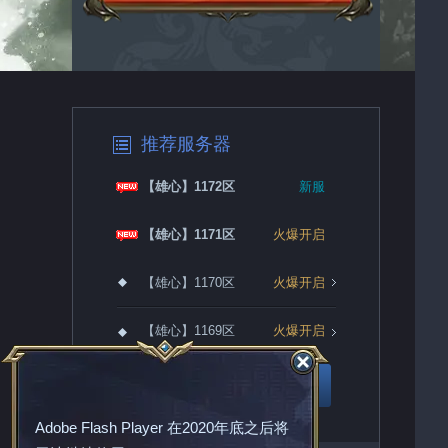
推荐服务器
【雄心】1172区
新服
【雄心】1171区
火爆开启
【雄心】1170区
火爆开启
【雄心】1169区
火爆开启
更多服务器
Adobe Flash Player
在2020年底之后将