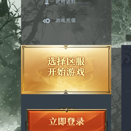
武将资料
游戏充值