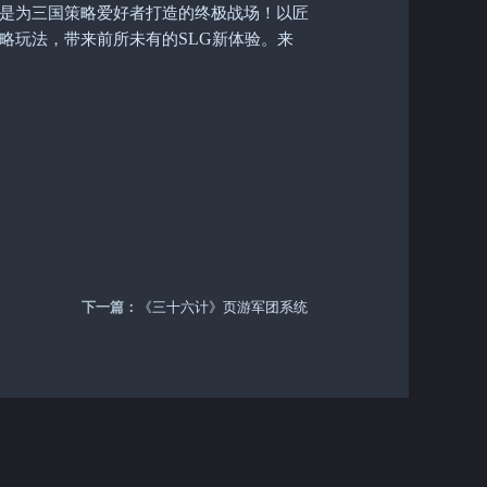
是为三国策略爱好者打造的终极战场！以匠
SLG
略玩法，带来前所未有的
新体验。来
下一篇：
《三十六计》页游军团系统