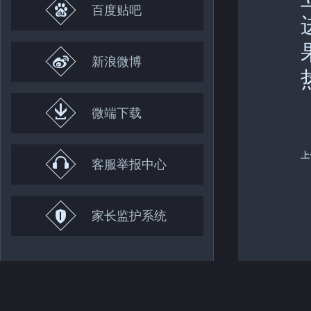
百度贴吧
新浪微博
微端下载
上
客服举报中心
家长监护系统