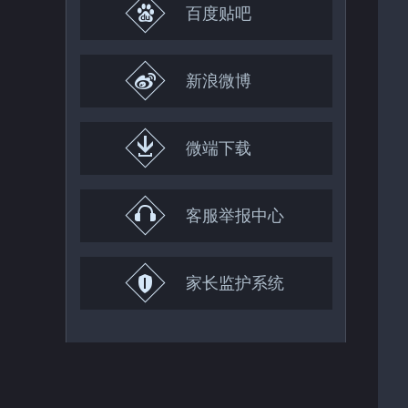
百度贴吧
新浪微博
微端下载
客服举报中心
家长监护系统