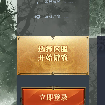
武将资料
游戏充值