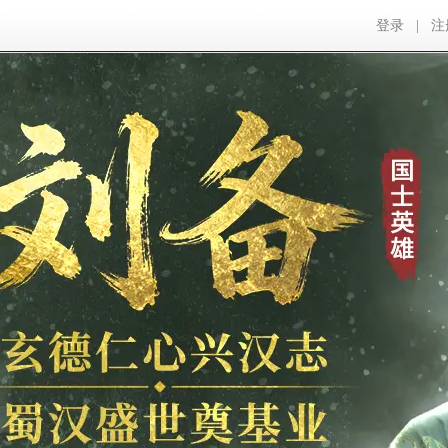
登录
|
注