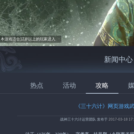
本游戏适合12岁以上的玩家进入
新闻中心
热点
活动
攻略
《三十六计》网页游戏
战神三十六计运营团队 发布于
2017-03-18 17: