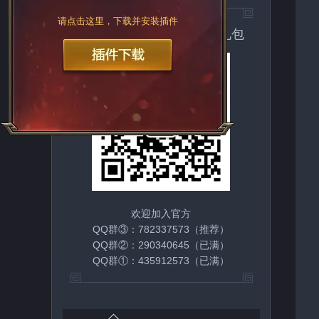
请点击这里，下载并安装插件
扫一扫关注官方微信领取礼包
欢迎加入官方
QQ群③：782337573（推荐）
QQ群②：290340645（已满）
QQ群①：435912573（已满）