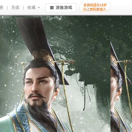
册
|
充值
|
收藏
收藏
游族游戏