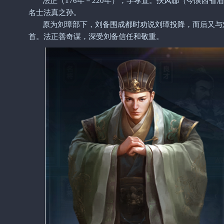
法正（
176
年－
220
年），字孝直。扶风郿（今陕西省眉
名士法真之孙。
原为刘璋部下，刘备围成都时劝说刘璋投降，而后又与
首。法正善奇谋，深受刘备信任和敬重。