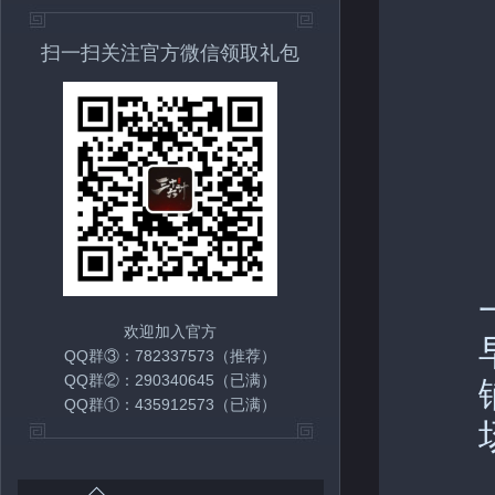
扫一扫关注官方微信领取礼包
欢迎加入官方
QQ群③：782337573（推荐）
QQ群②：290340645（已满）
QQ群①：435912573（已满）