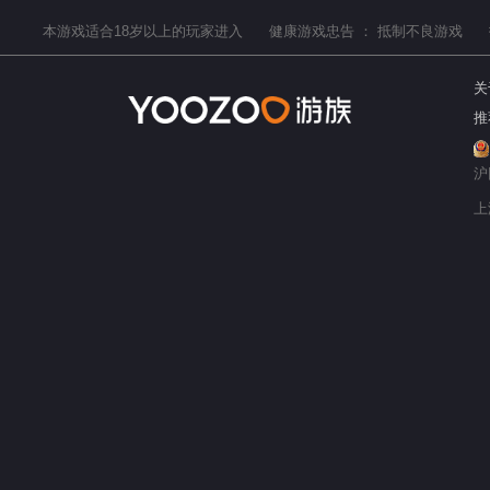
本游戏适合
18
岁以上的玩家进入
健康游戏忠告 ：
抵制不良游戏
关
推
沪
上