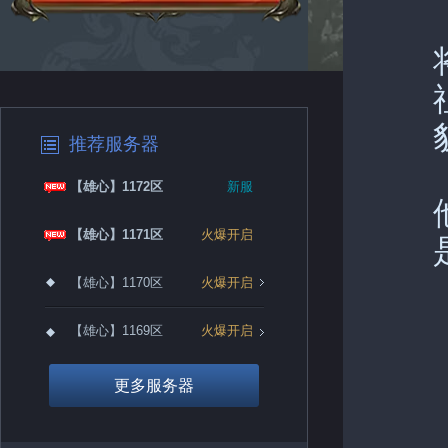
推荐服务器
【雄心】1172区
新服
【雄心】1171区
火爆开启
【雄心】1170区
火爆开启
【雄心】1169区
火爆开启
更多服务器