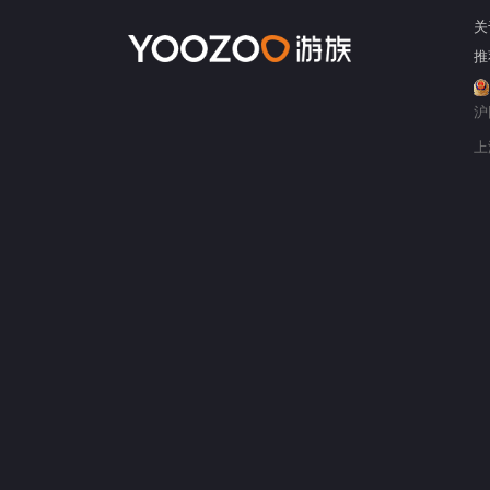
关
推
沪
上