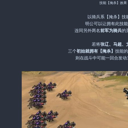
技能【掩杀】效果
以骑兵系【掩杀】技
明公可以让拥有此技能
连同另外两名
前军为骑兵
的
若将
张辽、马超、
三个
初始就拥有【掩杀】
技能的
则在战斗中可能一回合发动