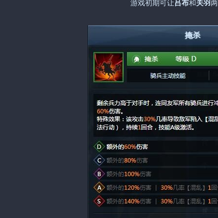
游戏初期可让
吕布
和
关羽
两