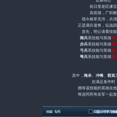
启禀明公
前日里老臣谏言
高筑墙，广积粮
现今粮草充沛，兵强
正是调兵遣将，征战四
首先，明公请看技能
骑兵
系技能与英雄
武
步兵
系技能与英雄
统
弓兵
系技能与英雄
智
弩兵
系技能与英雄
魅
其中，
掩杀
、
冲锋
、
箭岚
在满足条件时
拥有该技能的英雄在他
将连同所有友军一起发