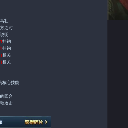
马壮
方之时
说明
力
挂钩
帅
挂钩
力
相关
力
相关
为核心技能
的回合
动攻击