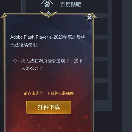
百度贴吧
新浪微博
Adobe Flash Player
在2020年底之后将
无法继续使用。
微端下载
Q :
我无法在网页登录游戏了，接下
来怎么办？
客服举报中心
家长监护系统
请点击这里，下载并安装插件