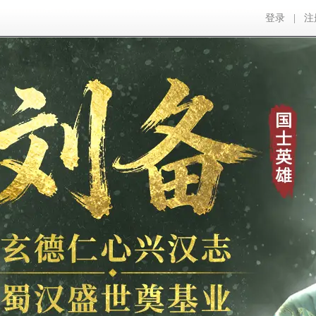
登录
|
注