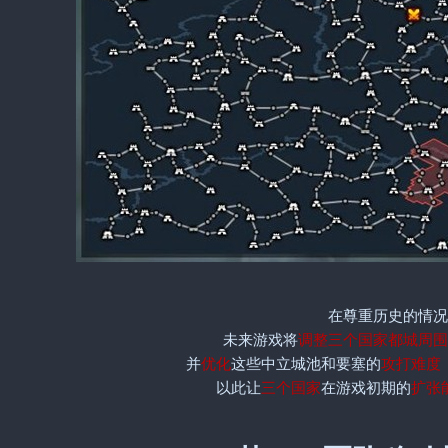
在尊重历史的情况
未来游戏将
调整三个国家都城周围
并
优化
这些中立城池和要塞的
攻打难度
以此让
三个国家
在游戏初期的
扩张