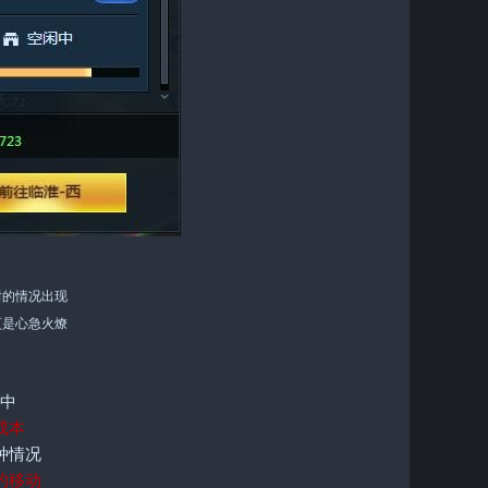
耐的情况出现
更是心急火燎
中
成本
种情况
的移动