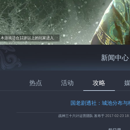
本游戏适合12岁以上的玩家进入
新闻中心
热点
活动
攻略
国老剧透社：城池分布与
战神三十六计运营团队 发布于
2017-02-23 18: