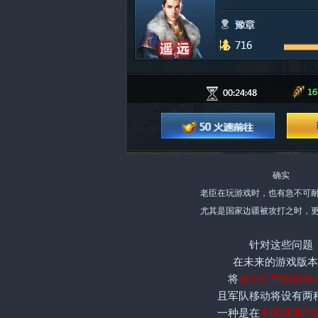
确实
老臣在玩游戏时，也有急不可
尤其是国家边疆被攻打之时，
针对这些问题
在未来的游戏版本
将
减少行军的粮食
且军队移动将设有两
一种是在
本国城池间