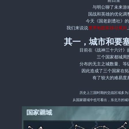
前日里
与明公聊了未来游
国战和英雄的优化调
今天《国老剧透社》的
我们来说说
世界地图和移动规则
其一，城市和要
目前在《战神三十六计》
三个国家都城周
分布的无主之城数量、等
因此造成了三个国家在拓
有了较大的难易度
历史上三国时期的交战区域多为
从国家疆域中也可看出，东北方的城