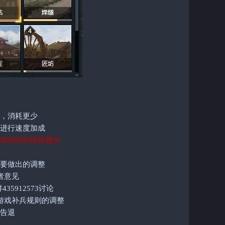
，消耗更少
级进行速度加成
国城池间的移速越快
要做出的调整
者意见
群
435912573
讨论
游戏补兵规则的调整
告退