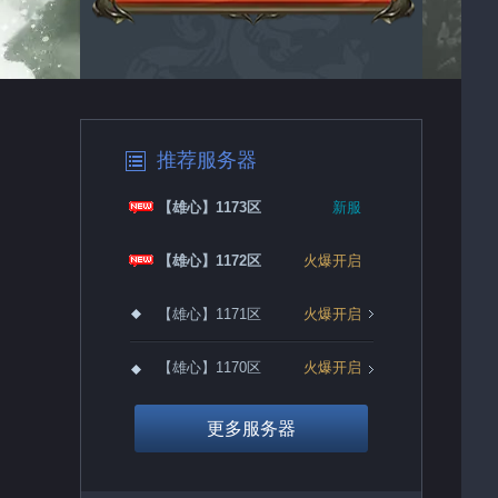
推荐服务器
【雄心】1173区
新服
【雄心】1172区
火爆开启
【雄心】1171区
火爆开启
【雄心】1170区
火爆开启
更多服务器