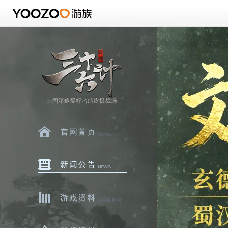
网首页
闻中心
戏资料