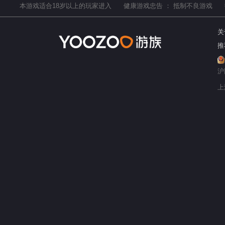
本游戏适合
18
岁以上的玩家进入
健康游戏忠告 ：
抵制不良游戏
关
推
沪
上