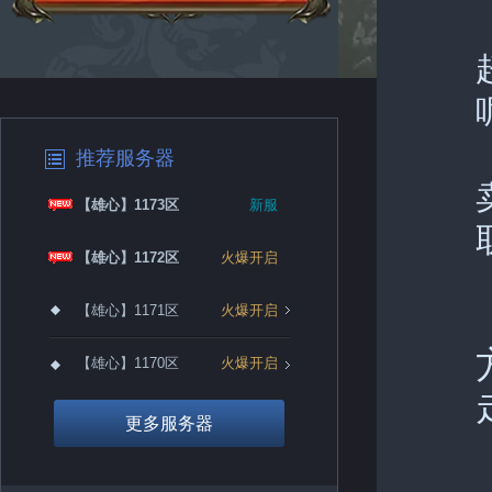
推荐服务器
【雄心】1173区
新服
【雄心】1172区
火爆开启
【雄心】1171区
火爆开启
【雄心】1170区
火爆开启
更多服务器